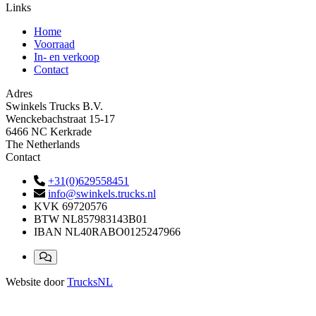
Links
Home
Voorraad
In- en verkoop
Contact
Adres
Swinkels Trucks B.V.
Wenckebachstraat 15-17
6466 NC Kerkrade
The Netherlands
Contact
+31(0)629558451
info@swinkels.trucks.nl
KVK
69720576
BTW
NL857983143B01
IBAN
NL40RABO0125247966
Website door
TrucksNL