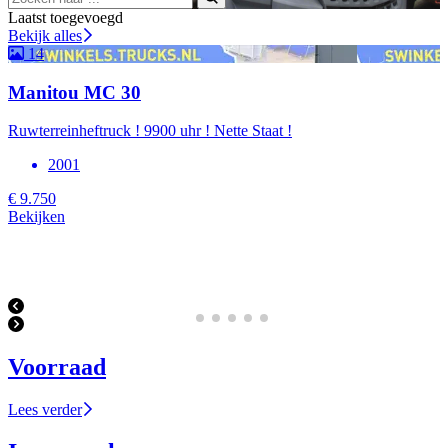
Laatst toegevoegd
Bekijk alles
14
Manitou MC 30
Ruwterreinheftruck ! 9900 uhr ! Nette Staat !
2001
€ 9.750
Bekijken
Voorraad
Lees verder