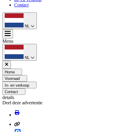
Contact
NL
Menu
NL
Home
Voorraad
In- en verkoop
Contact
details
Deel deze advertentie
Facebook