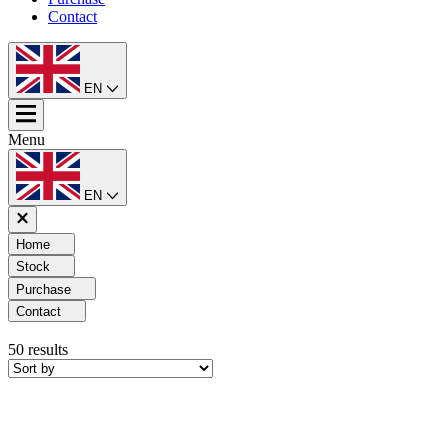
Contact
EN
Menu
EN
Home
Stock
Purchase
Contact
50
results