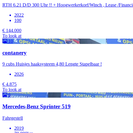
RTH 6.21 D/D 300 Uhr !! + Hoogwerkerkorf/Winch , Lease /Financieri
2022
100
€ 144.000
To look at
10
contanery
9 cubs Huisjes haaksysteem 4,80 Lengte Stapelbaar !
2026
€ 4.875
To look at
6
Mercedes-Benz Sprinter 519
Fahrgestell
2019