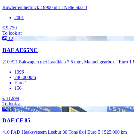
Ruwterreinheftruck ! 9900 uhr ! Nette Staat !
2001
€ 9.750
To look at
12
DAF AE65NC
210 ATi Bakwagen met Laadklep 7,5 mtr , Manuel gearbox ! Euro 1 
1996
246.000km
Euro 1
156
€ 11.999
To look at
10
DAF CF 85
410 FAD Haaksysteem Leebur 30 Tons 8x4 Euro 5 ! 525.000 km