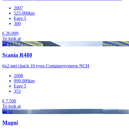
2007
525.000km
Euro 5
300
€ 26.999
To look at
11
Scania R480
6x2 met clutch 10 tyres Containersysteem NCH
2008
999.000km
Euro 5
353
€ 7.500
To look at
32
Magni