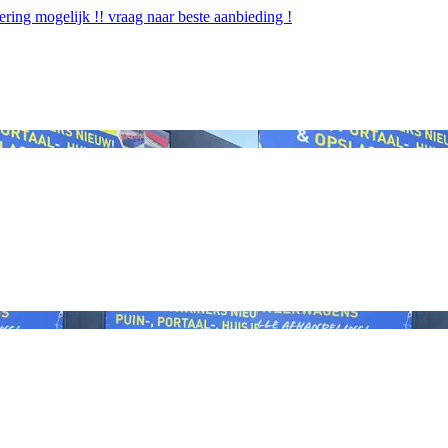
ng mogelijk !! vraag naar beste aanbieding !